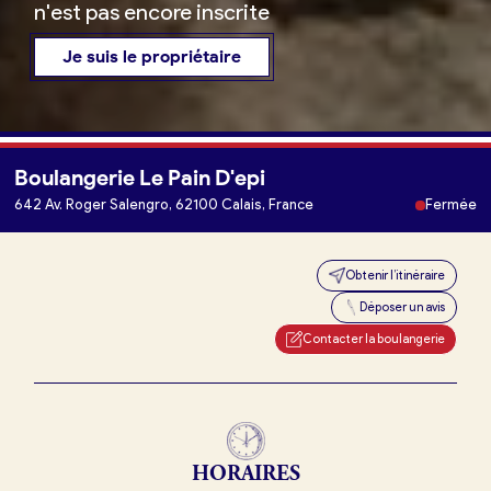
n'est pas encore inscrite
Je suis le propriétaire
Boulangerie Le Pain D'epi
Je trouve ma boulangerie
642 Av. Roger Salengro, 62100 Calais, France
Fermée
Obtenir l’itinéraire
Je suis boulanger
Déposer un avis
Je découvre France Boulangerie
Contacter la boulangerie
Mes tarifs
HORAIRES
Mon comparatif gratuit