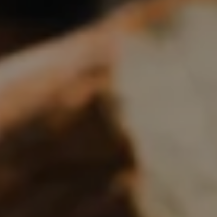
Boulangerie
Je référence
ma
boulangerie
Je crée mon compte
Connexion