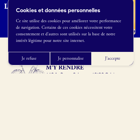
Cookies et données personnelles
Ce site utilise des cookies pour améliorer votre performance
de navigation. Certains de ces cookies nécessitent votre
France Boulangerie
consentement et d’autres sont utilisés sur la base de notre
1 rue Alexandre Fleming
intérêt légitime pour notre site internet.
49100 Angers
09 86 23 49 09
Je refuse
Je personnalise
J'accepte
M’Y RENDRE
642 Av. Roger Salengro, 62100 Calais,
France
Obtenir l’itinéraire