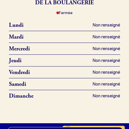
DE LA BOULANGERIE
Fermée
Je référence ma boulangerie (gratuit)
Lundi
Non renseigné
Offres d’emploi
Mardi
Non renseigné
Offres de fonds de commerce
Mercredi
Non renseigné
Jeudi
Non renseigné
Je suis fournisseur
Vendredi
Non renseigné
Samedi
Non renseigné
Actualités
Dimanche
Non renseigné
Je crée mon compte
Connexion