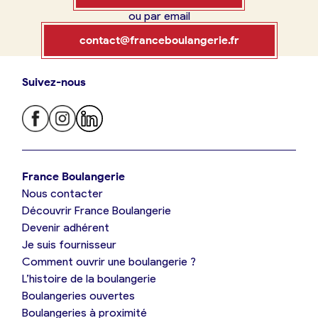
ou par email
Boulangerie
Je référence
contact@franceboulangerie.fr
ma
boulangerie
Suivez-nous
Je trouve ma boulangerie
France Boulangerie
Je crée mon compte
Connexion
France Boulangerie
Nous contacter
Je suis boulanger
Découvrir France Boulangerie
09 86 23 49 09
Devenir adhérent
Je découvre France Boulangerie
Je suis fournisseur
Comment ouvrir une boulangerie ?
L’histoire de la boulangerie
Mes tarifs
Boulangeries ouvertes
Boulangeries à proximité