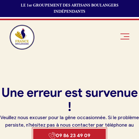
LE 1er GROUPEMENT DES ARTISANS BOULANGERS
INDÉPENDANTS
Je suis
Offres
Je suis
Une erreur est survenue
boulanger
d’emploi
fournisseur
Je découvre
Fonds de
!
France
commerce
Boulangerie
Veuillez nous excuser pour la gêne occasionnée. Si le problème
Pourquoi
persiste, n'hésitez pas à nous contacter par téléphone au
adhérer à
Actualités
09 86 23 49 09
France