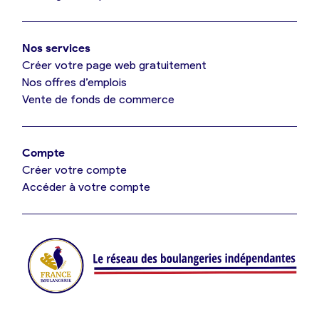
Mon comparatif gratuit
Oui, appeler
Nos services
Je référence ma boulangerie (gratuit)
Non, annuler
Créer votre page web gratuitement
Nos offres d’emplois
Vente de fonds de commerce
Offres d’emploi
Offres de fonds de commerce
Compte
Créer votre compte
Je suis fournisseur
Accéder à votre compte
Actualités
Je crée mon compte
Connexion