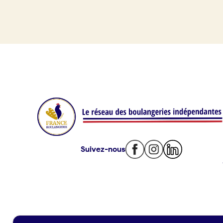
Je référence ma boulangerie (gra
Je crée mon compte
Conn
Offres d’emploi
09 86
Offres de fonds de commerce
Je suis fournisseur
Actualités
Suivez-nous
Je crée mon compte
Connexion