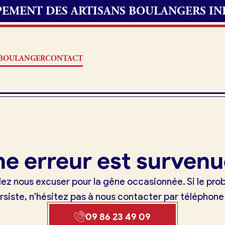
UPEMENT DES ARTISANS BOULANGERS I
S BOULANGER
CONTACT
Offres d’emploi
e erreur est survenu
erie
Fonds de commerce
lez nous excuser pour la gêne occasionnée. Si le pr
oulangerie
rsiste, n'hésitez pas à nous contacter par téléphone
Actualités
09 86 23 49 09