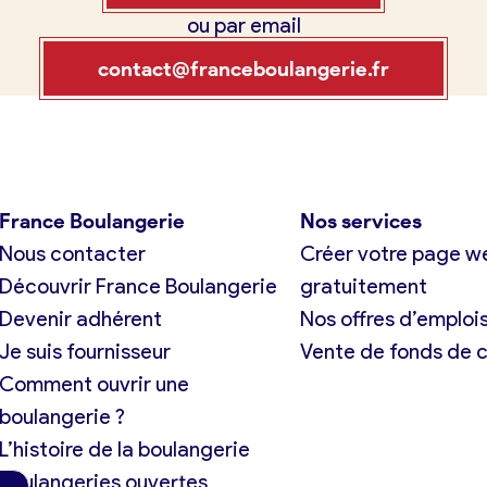
ou par email
tuit)
France Boulangerie
contact@franceboulangerie.fr
exion
 23 49 09
France Boulangerie
Nos services
Nous contacter
Créer votre page w
Oui, appeler
Non, annuler
Découvrir France Boulangerie
gratuitement
Devenir adhérent
Nos offres d’emploi
Je suis fournisseur
Vente de fonds de
Comment ouvrir une
boulangerie ?
L’histoire de la boulangerie
Boulangeries ouvertes