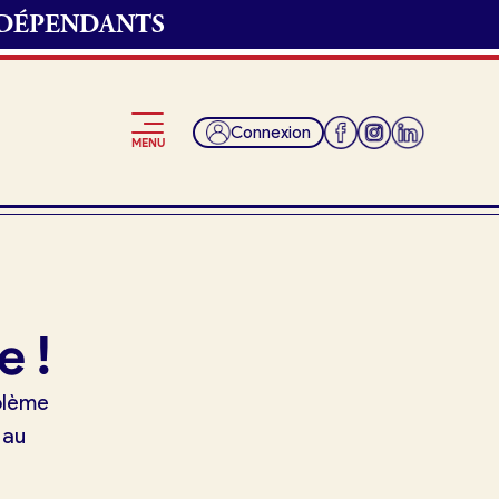
NDÉPENDANTS
Connexion
MENU
Je suis fournisseur
e !
oblème
 au