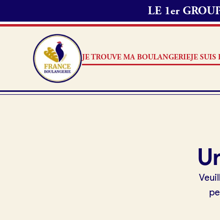
LE 1er GRO
JE TROUVE MA BOULANGERIE
JE SUI
Je trouve ma boulangerie
Je suis boulanger
Je découvre France Boulangerie
Je suis boulanger
Un
Mes tarifs
Je découvre France Boulang
Veuil
Pourquoi adhérer à France B
pe
Mon comparatif gratuit
Je référence ma boulangerie