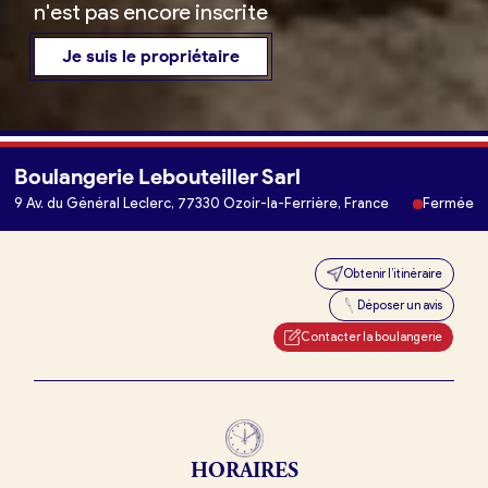
n'est pas encore inscrite
Je suis le propriétaire
Boulangerie Lebouteiller Sarl
Je trouve ma boulangerie
9 Av. du Général Leclerc, 77330 Ozoir-la-Ferrière, France
Fermée
Obtenir l’itinéraire
Je suis boulanger
Déposer un avis
Je découvre France Boulangerie
Contacter la boulangerie
Mes tarifs
HORAIRES
Mon comparatif gratuit