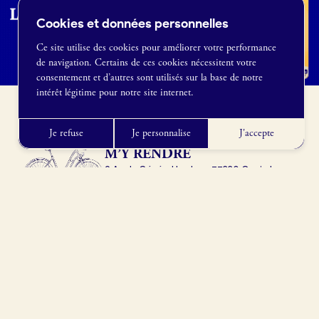
Cookies et données personnelles
Ce site utilise des cookies pour améliorer votre performance
de navigation. Certains de ces cookies nécessitent votre
France Boulangerie
consentement et d’autres sont utilisés sur la base de notre
1 rue Alexandre Fleming
intérêt légitime pour notre site internet.
49100 Angers
09 86 23 49 09
Je refuse
Je personnalise
J'accepte
M’Y RENDRE
9 Av. du Général Leclerc, 77330 Ozoir-la-
Ferrière, France
Obtenir l’itinéraire