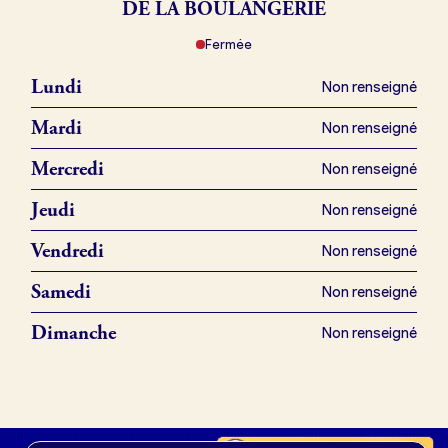
DE LA BOULANGERIE
Fermée
Je référence ma boulangerie (gratuit)
Lundi
Non renseigné
Offres d’emploi
Mardi
Non renseigné
Offres de fonds de commerce
Mercredi
Non renseigné
Jeudi
Non renseigné
Je suis fournisseur
Vendredi
Non renseigné
Samedi
Non renseigné
Actualités
Dimanche
Non renseigné
Je crée mon compte
Connexion