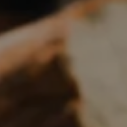
Boulangerie
Je référence
ma
boulangerie
Je crée mon compte
Connexion