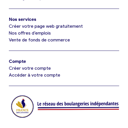
Mon comparatif gratuit
Oui, appeler
Nos services
Je référence ma boulangerie (gratuit)
Non, annuler
Créer votre page web gratuitement
Nos offres d’emplois
Vente de fonds de commerce
Offres d’emploi
Offres de fonds de commerce
Compte
Créer votre compte
Je suis fournisseur
Accéder à votre compte
Actualités
Je crée mon compte
Connexion