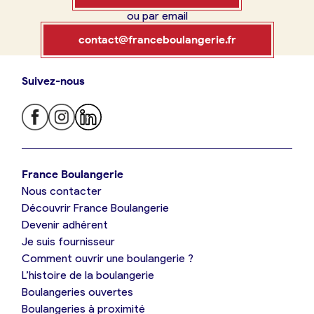
ou par email
Boulangerie
Je référence
contact@franceboulangerie.fr
ma
boulangerie
Suivez-nous
Je trouve ma boulangerie
France Boulangerie
Je crée mon compte
Connexion
France Boulangerie
Nous contacter
Je suis boulanger
Découvrir France Boulangerie
09 86 23 49 09
Devenir adhérent
Je découvre France Boulangerie
Je suis fournisseur
Comment ouvrir une boulangerie ?
L’histoire de la boulangerie
Mes tarifs
Boulangeries ouvertes
Boulangeries à proximité