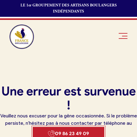
LE 1er GROUPEMENT DES ARTISANS BOULANGERS
INDÉPENDANTS
Je suis
Offres
Je suis
Une erreur est survenue
boulanger
d’emploi
fournisseur
Je découvre
Fonds de
!
France
commerce
Boulangerie
Veuillez nous excuser pour la gêne occasionnée. Si le problème
Pourquoi
persiste, n'hésitez pas à nous contacter par téléphone au
adhérer à
Actualités
09 86 23 49 09
France