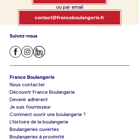
ou par email
Boulangerie
Je référence
contact@franceboulangerie.fr
ma
boulangerie
Suivez-nous
Je trouve ma boulangerie
France Boulangerie
Je crée mon compte
Connexion
France Boulangerie
Nous contacter
Je suis boulanger
Découvrir France Boulangerie
09 86 23 49 09
Devenir adhérent
Je découvre France Boulangerie
Je suis fournisseur
Comment ouvrir une boulangerie ?
L’histoire de la boulangerie
Mes tarifs
Boulangeries ouvertes
Boulangeries à proximité