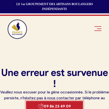
LE 1er GROUPEMENT DES ARTISANS BOULANGERS
INDÉPENDANTS
Je suis
Offres
Je suis
Une erreur est survenue
boulanger
d’emploi
fournisseur
Je découvre
Fonds de
!
France
commerce
Boulangerie
Veuillez nous excuser pour la gêne occasionnée. Si le problème
Pourquoi
persiste, n'hésitez pas à nous contacter par téléphone au
adhérer à
Actualités
09 86 23 49 09
France