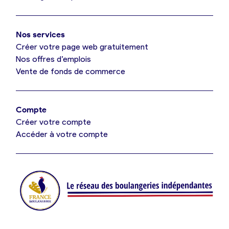
Mon comparatif gratuit
Oui, appeler
Nos services
Je référence ma boulangerie (gratuit)
Non, annuler
Créer votre page web gratuitement
Nos offres d’emplois
Vente de fonds de commerce
Offres d’emploi
Offres de fonds de commerce
Compte
Créer votre compte
Je suis fournisseur
Accéder à votre compte
Actualités
Je crée mon compte
Connexion