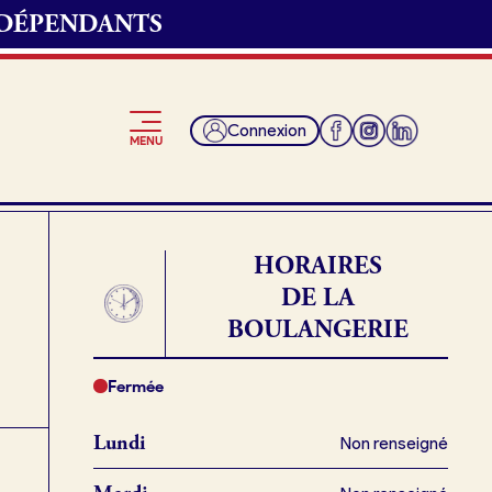
NDÉPENDANTS
 convenons du
Connexion
MENU
t et récupérer ma
HORAIRES
DE LA
BOULANGERIE
Je suis fournisseur
ngerie.
Fermée
Lundi
Non renseigné