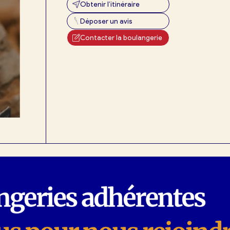
Obtenir l’itinéraire
Déposer un avis
Contacter la boulangerie
exion