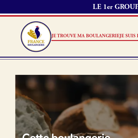
LE 1er GRO
Passer commande 
1. Je choisis les
2. J’appelle mon
JE TROUVE MA BOULANGERIE
JE SUI
délai de préparat
Note
3. Ensuite, je me
commande.
Je suis boulanger
Je découvre France Boulang
Aucun 
Pourquoi adhérer à France B
Je référence ma boulangerie
Cette boulangerie