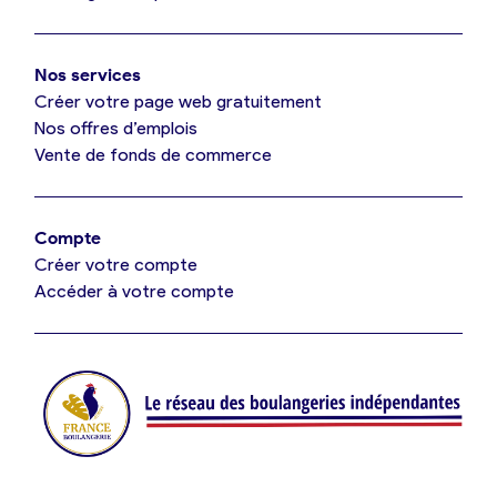
Mon comparatif gratuit
Oui, appeler
Nos services
Je référence ma boulangerie (gratuit)
Non, annuler
Créer votre page web gratuitement
Nos offres d’emplois
Vente de fonds de commerce
Offres d’emploi
Offres de fonds de commerce
Compte
Créer votre compte
Je suis fournisseur
Accéder à votre compte
Actualités
Je crée mon compte
Connexion