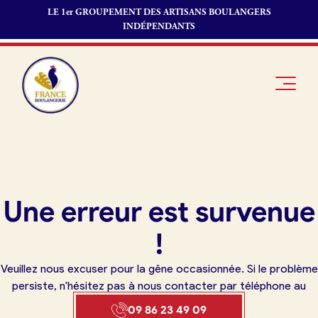
LE 1er GROUPEMENT DES ARTISANS BOULANGERS
INDÉPENDANTS
Je suis
Offres
Je suis
Une erreur est survenue
boulanger
d’emploi
fournisseur
Je découvre
Fonds de
!
France
commerce
Boulangerie
Veuillez nous excuser pour la gêne occasionnée. Si le problème
Pourquoi
persiste, n'hésitez pas à nous contacter par téléphone au
adhérer à
Actualités
09 86 23 49 09
France