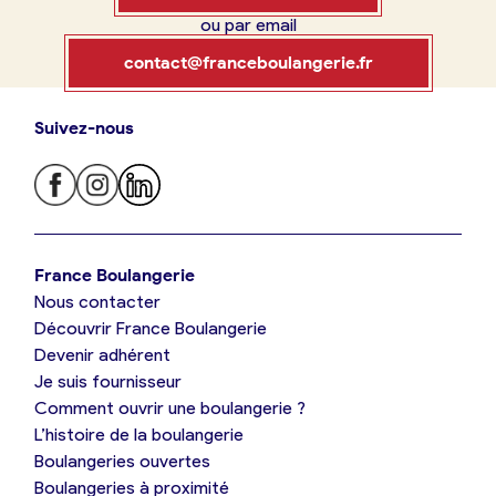
ou par email
Boulangerie
Je référence
contact@franceboulangerie.fr
ma
boulangerie
Suivez-nous
Je trouve ma boulangerie
France Boulangerie
Je crée mon compte
Connexion
France Boulangerie
Nous contacter
Je suis boulanger
Découvrir France Boulangerie
09 86 23 49 09
Devenir adhérent
Je découvre France Boulangerie
Je suis fournisseur
Comment ouvrir une boulangerie ?
L’histoire de la boulangerie
Mes tarifs
Boulangeries ouvertes
Boulangeries à proximité