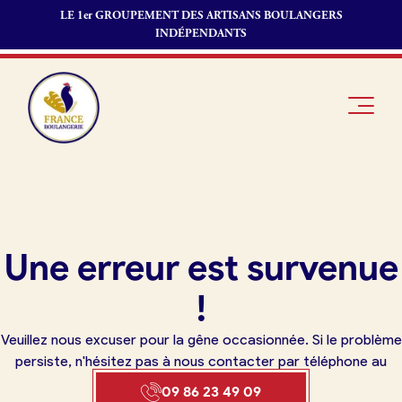
LE 1er GROUPEMENT DES ARTISANS BOULANGERS
INDÉPENDANTS
Je suis
Offres
Je suis
Une erreur est survenue
boulanger
d’emploi
fournisseur
Je découvre
Fonds de
!
France
commerce
Boulangerie
Veuillez nous excuser pour la gêne occasionnée. Si le problème
Pourquoi
persiste, n'hésitez pas à nous contacter par téléphone au
adhérer à
Actualités
09 86 23 49 09
France