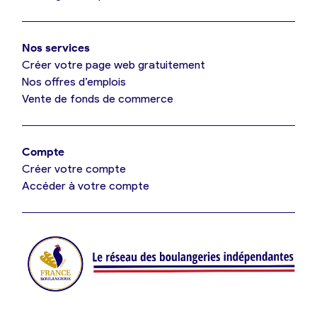
Mon comparatif gratuit
Oui, appeler
Nos services
Je référence ma boulangerie (gratuit)
Non, annuler
Créer votre page web gratuitement
Nos offres d’emplois
Vente de fonds de commerce
Offres d’emploi
Offres de fonds de commerce
Compte
Créer votre compte
Je suis fournisseur
Accéder à votre compte
Actualités
Je crée mon compte
Connexion