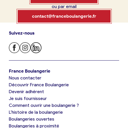
ou par email
Boulangerie
Je référence
contact@franceboulangerie.fr
ma
boulangerie
Suivez-nous
Je trouve ma boulangerie
France Boulangerie
Je crée mon compte
Connexion
France Boulangerie
Nous contacter
Je suis boulanger
Découvrir France Boulangerie
09 86 23 49 09
Devenir adhérent
Je découvre France Boulangerie
Je suis fournisseur
Comment ouvrir une boulangerie ?
L’histoire de la boulangerie
Mes tarifs
Boulangeries ouvertes
Boulangeries à proximité