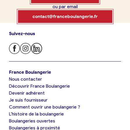
ou par email
Boulangerie
Je référence
contact@franceboulangerie.fr
ma
boulangerie
Suivez-nous
Je trouve ma boulangerie
France Boulangerie
Je crée mon compte
Connexion
France Boulangerie
Nous contacter
Je suis boulanger
Découvrir France Boulangerie
09 86 23 49 09
Devenir adhérent
Je découvre France Boulangerie
Je suis fournisseur
Comment ouvrir une boulangerie ?
L’histoire de la boulangerie
Mes tarifs
Boulangeries ouvertes
Boulangeries à proximité