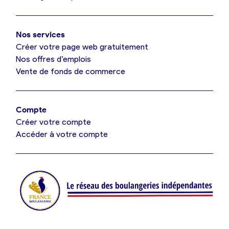
Mon comparatif gratuit
Oui, appeler
Nos services
Je référence ma boulangerie (gratuit)
Non, annuler
Créer votre page web gratuitement
Nos offres d’emplois
Vente de fonds de commerce
Offres d’emploi
Offres de fonds de commerce
Compte
Créer votre compte
Je suis fournisseur
Accéder à votre compte
Actualités
Je crée mon compte
Connexion