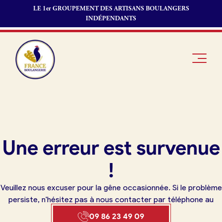
LE 1er GROUPEMENT DES ARTISANS BOULANGERS
INDÉPENDANTS
Je suis
Offres
Je suis
Une erreur est survenue
boulanger
d’emploi
fournisseur
Je découvre
Fonds de
!
France
commerce
Boulangerie
Veuillez nous excuser pour la gêne occasionnée. Si le problème
Pourquoi
persiste, n'hésitez pas à nous contacter par téléphone au
adhérer à
Actualités
09 86 23 49 09
France