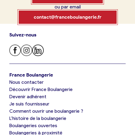
ou par email
Boulangerie
Je référence
contact@franceboulangerie.fr
ma
boulangerie
Suivez-nous
Je trouve ma boulangerie
France Boulangerie
Je crée mon compte
Connexion
France Boulangerie
Nous contacter
Je suis boulanger
Découvrir France Boulangerie
09 86 23 49 09
Devenir adhérent
Je découvre France Boulangerie
Je suis fournisseur
Comment ouvrir une boulangerie ?
L’histoire de la boulangerie
Mes tarifs
Boulangeries ouvertes
Boulangeries à proximité