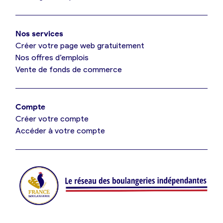
Mon comparatif gratuit
Oui, appeler
Nos services
Je référence ma boulangerie (gratuit)
Non, annuler
Créer votre page web gratuitement
Nos offres d’emplois
Vente de fonds de commerce
Offres d’emploi
Offres de fonds de commerce
Compte
Créer votre compte
Je suis fournisseur
Accéder à votre compte
Actualités
Je crée mon compte
Connexion