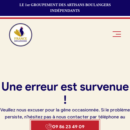
LE 1er GROUPEMENT DES ARTISANS BOULANGERS
INDÉPENDANTS
Je suis
Offres
Je suis
Une erreur est survenue
boulanger
d’emploi
fournisseur
Je découvre
Fonds de
!
France
commerce
Boulangerie
Veuillez nous excuser pour la gêne occasionnée. Si le problème
Pourquoi
persiste, n'hésitez pas à nous contacter par téléphone au
adhérer à
Actualités
09 86 23 49 09
France