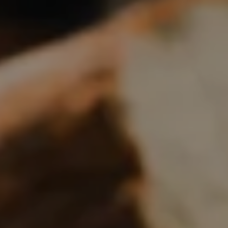
Boulangerie
Je référence
ma
boulangerie
Je crée mon compte
Connexion