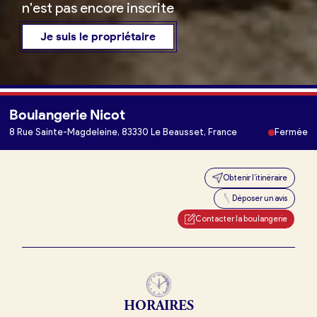
n'est pas encore inscrite
Je suis le propriétaire
Boulangerie Nicot
Je trouve ma boulangerie
8 Rue Sainte-Magdeleine, 83330 Le Beausset, France
Fermée
Obtenir l’itinéraire
Je suis boulanger
Déposer un avis
Je découvre France Boulangerie
Contacter la boulangerie
Mes tarifs
HORAIRES
Mon comparatif gratuit