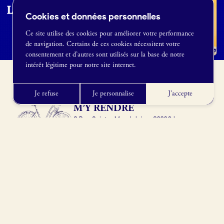
Cookies et données personnelles
Ce site utilise des cookies pour améliorer votre performance
de navigation. Certains de ces cookies nécessitent votre
France Boulangerie
consentement et d’autres sont utilisés sur la base de notre
1 rue Alexandre Fleming
intérêt légitime pour notre site internet.
49100 Angers
09 86 23 49 09
Je refuse
Je personnalise
J'accepte
M’Y RENDRE
8 Rue Sainte-Magdeleine, 83330 Le
Beausset, France
Obtenir l’itinéraire