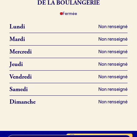
DE LA BOULANGERIE
Fermée
Je référence ma boulangerie (gratuit)
Lundi
Non renseigné
Offres d’emploi
Mardi
Non renseigné
Offres de fonds de commerce
Mercredi
Non renseigné
Jeudi
Non renseigné
Je suis fournisseur
Vendredi
Non renseigné
Samedi
Non renseigné
Actualités
Dimanche
Non renseigné
Je crée mon compte
Connexion