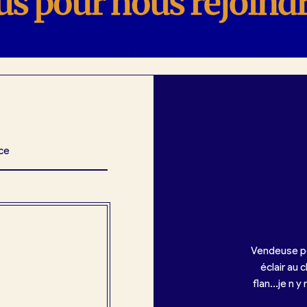
nce
Vendeuse pe
éclair au
flan...je n 