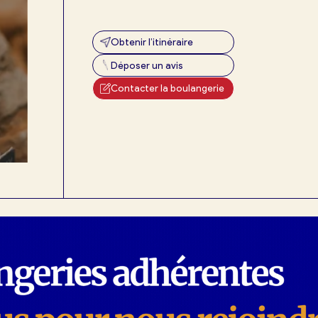
Obtenir l’itinéraire
exion
Déposer un avis
Contacter la boulangerie