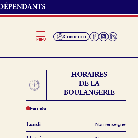
NDÉPENDANTS
 convenons du
Connexion
MENU
t et récupérer ma
HORAIRES
DE LA
BOULANGERIE
Je suis fournisseur
ngerie.
Fermée
Lundi
Non renseigné