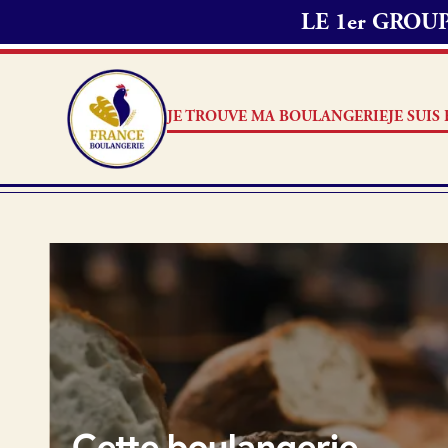
LE 1er GRO
Passer commande 
1. Je choisis les
2. J’appelle mon
JE TROUVE MA BOULANGERIE
JE SUI
délai de préparat
Note
3. Ensuite, je me
commande.
Je suis boulanger
Je découvre France Boulang
Aucun 
Pourquoi adhérer à France B
Je référence ma boulangerie
Cette boulangerie