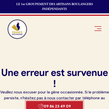
LE 1er GROUPEMENT DES ARTISANS BOULANGERS
INDÉPENDANTS
Je suis
Offres
Je suis
Une erreur est survenue
boulanger
d’emploi
fournisseur
Je découvre
Fonds de
!
France
commerce
Boulangerie
Veuillez nous excuser pour la gêne occasionnée. Si le problème
Pourquoi
persiste, n'hésitez pas à nous contacter par téléphone au
adhérer à
Actualités
09 86 23 49 09
France