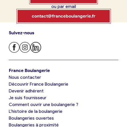
ou par email
Boulangerie
Je référence
contact@franceboulangerie.fr
ma
boulangerie
Suivez-nous
Je trouve ma boulangerie
France Boulangerie
Je crée mon compte
Connexion
France Boulangerie
Nous contacter
Je suis boulanger
Découvrir France Boulangerie
09 86 23 49 09
Devenir adhérent
Je découvre France Boulangerie
Je suis fournisseur
Comment ouvrir une boulangerie ?
L’histoire de la boulangerie
Mes tarifs
Boulangeries ouvertes
Boulangeries à proximité