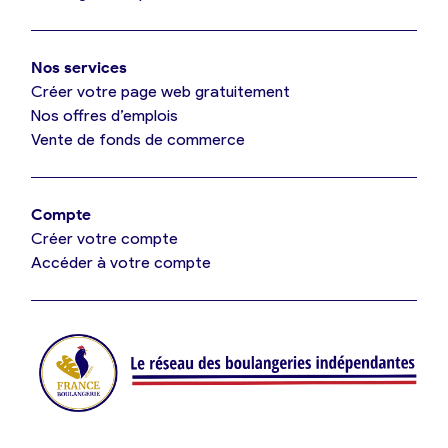
Mon comparatif gratuit
Oui, appeler
Nos services
Je référence ma boulangerie (gratuit)
Non, annuler
Créer votre page web gratuitement
Nos offres d’emplois
Vente de fonds de commerce
Offres d’emploi
Offres de fonds de commerce
Compte
Créer votre compte
Je suis fournisseur
Accéder à votre compte
Actualités
Je crée mon compte
Connexion