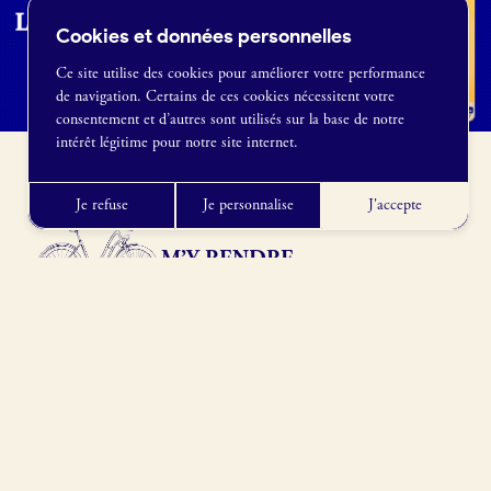
Cookies et données personnelles
Ce site utilise des cookies pour améliorer votre performance
de navigation. Certains de ces cookies nécessitent votre
France Boulangerie
consentement et d’autres sont utilisés sur la base de notre
1 rue Alexandre Fleming
intérêt légitime pour notre site internet.
49100 Angers
09 86 23 49 09
Je refuse
Je personnalise
J'accepte
M’Y RENDRE
24240 Sigoulès-et-Flaugeac, France
Obtenir l’itinéraire