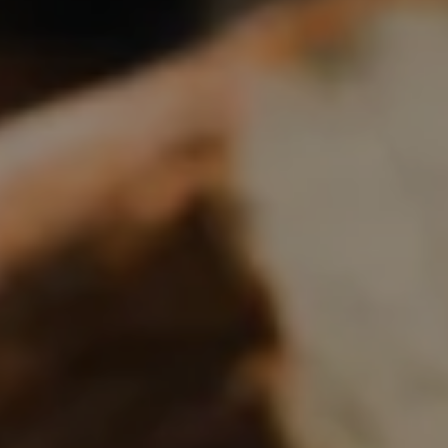
Boulangerie
Je référence
ma
boulangerie
Je crée mon compte
Connexion