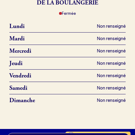
DE LA BOULANGERIE
Fermée
Je référence ma boulangerie (gratuit)
Lundi
Non renseigné
Offres d’emploi
Mardi
Non renseigné
Offres de fonds de commerce
Mercredi
Non renseigné
Jeudi
Non renseigné
Je suis fournisseur
Vendredi
Non renseigné
Samedi
Non renseigné
Actualités
Dimanche
Non renseigné
Je crée mon compte
Connexion