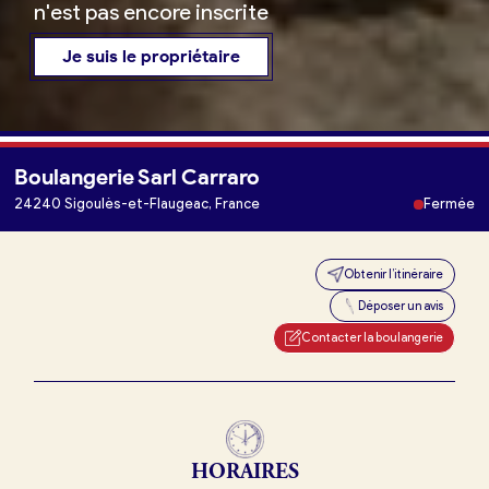
n'est pas encore inscrite
Je suis le propriétaire
Boulangerie Sarl Carraro
Je trouve ma boulangerie
24240 Sigoulès-et-Flaugeac, France
Fermée
Obtenir l’itinéraire
Je suis boulanger
Déposer un avis
Je découvre France Boulangerie
Contacter la boulangerie
Mes tarifs
HORAIRES
Mon comparatif gratuit