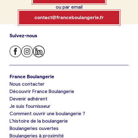
ou par email
Boulangerie
Je référence
contact@franceboulangerie.fr
ma
boulangerie
Suivez-nous
Je trouve ma boulangerie
France Boulangerie
Je crée mon compte
Connexion
France Boulangerie
Nous contacter
Je suis boulanger
Découvrir France Boulangerie
09 86 23 49 09
Devenir adhérent
Je découvre France Boulangerie
Je suis fournisseur
Comment ouvrir une boulangerie ?
L’histoire de la boulangerie
Mes tarifs
Boulangeries ouvertes
Boulangeries à proximité