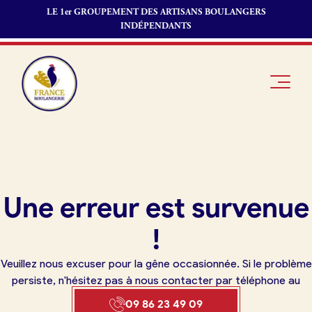
LE 1er GROUPEMENT DES ARTISANS BOULANGERS
INDÉPENDANTS
Je suis
Offres
Je suis
Une erreur est survenue
boulanger
d’emploi
fournisseur
Je découvre
Fonds de
!
France
commerce
Boulangerie
Veuillez nous excuser pour la gêne occasionnée. Si le problème
Pourquoi
persiste, n'hésitez pas à nous contacter par téléphone au
adhérer à
Actualités
09 86 23 49 09
France