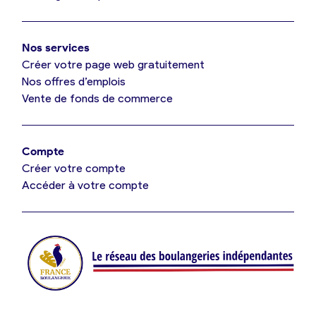
Mon comparatif gratuit
Oui, appeler
Nos services
Je référence ma boulangerie (gratuit)
Non, annuler
Créer votre page web gratuitement
Nos offres d’emplois
Vente de fonds de commerce
Offres d’emploi
Offres de fonds de commerce
Compte
Créer votre compte
Je suis fournisseur
Accéder à votre compte
Actualités
Je crée mon compte
Connexion