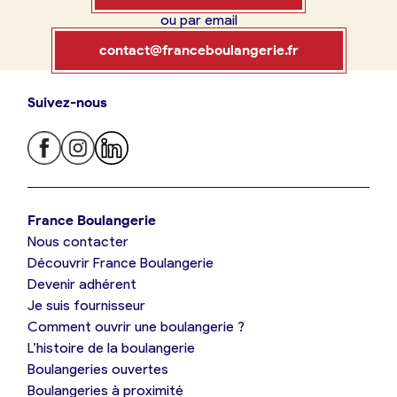
ou par email
Boulangerie
Je référence
contact@franceboulangerie.fr
ma
boulangerie
Suivez-nous
Je trouve ma boulangerie
France Boulangerie
Je crée mon compte
Connexion
France Boulangerie
Nous contacter
Je suis boulanger
Découvrir France Boulangerie
09 86 23 49 09
Devenir adhérent
Je découvre France Boulangerie
Je suis fournisseur
Comment ouvrir une boulangerie ?
L’histoire de la boulangerie
Mes tarifs
Boulangeries ouvertes
Boulangeries à proximité