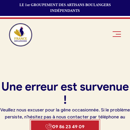
LE 1er GROUPEMENT DES ARTISANS BOULANGERS
INDÉPENDANTS
Je suis
Offres
Je suis
Une erreur est survenue
boulanger
d’emploi
fournisseur
Je découvre
Fonds de
!
France
commerce
Boulangerie
Veuillez nous excuser pour la gêne occasionnée. Si le problème
Pourquoi
persiste, n'hésitez pas à nous contacter par téléphone au
adhérer à
Actualités
09 86 23 49 09
France