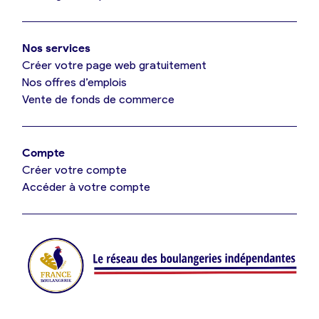
Mon comparatif gratuit
Oui, appeler
Nos services
Je référence ma boulangerie (gratuit)
Non, annuler
Créer votre page web gratuitement
Nos offres d’emplois
Vente de fonds de commerce
Offres d’emploi
Offres de fonds de commerce
Compte
Créer votre compte
Je suis fournisseur
Accéder à votre compte
Actualités
Je crée mon compte
Connexion