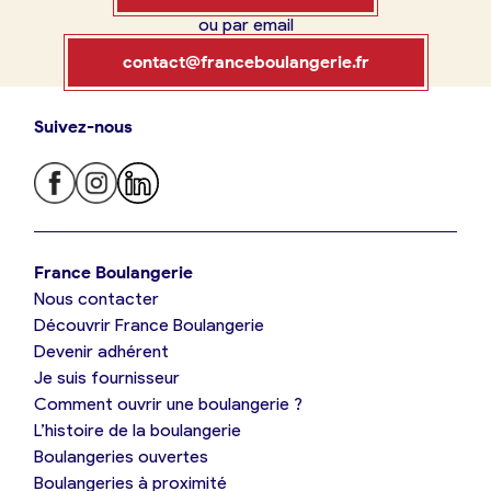
ou par email
Boulangerie
Je référence
contact@franceboulangerie.fr
ma
boulangerie
Suivez-nous
Je trouve ma boulangerie
France Boulangerie
Je crée mon compte
Connexion
France Boulangerie
Nous contacter
Je suis boulanger
Découvrir France Boulangerie
09 86 23 49 09
Devenir adhérent
Je découvre France Boulangerie
Je suis fournisseur
Comment ouvrir une boulangerie ?
L’histoire de la boulangerie
Mes tarifs
Boulangeries ouvertes
Boulangeries à proximité