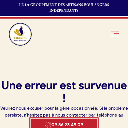
LE 1er GROUPEMENT DES ARTISANS BOULANGERS
INDÉPENDANTS
Je suis
Offres
Je suis
Une erreur est survenue
boulanger
d’emploi
fournisseur
Je découvre
Fonds de
!
France
commerce
Boulangerie
Veuillez nous excuser pour la gêne occasionnée. Si le problème
Pourquoi
persiste, n'hésitez pas à nous contacter par téléphone au
adhérer à
Actualités
09 86 23 49 09
France