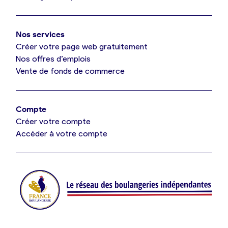
Mon comparatif gratuit
Oui, appeler
Nos services
Je référence ma boulangerie (gratuit)
Non, annuler
Créer votre page web gratuitement
Nos offres d’emplois
Vente de fonds de commerce
Offres d’emploi
Offres de fonds de commerce
Compte
Créer votre compte
Je suis fournisseur
Accéder à votre compte
Actualités
Je crée mon compte
Connexion