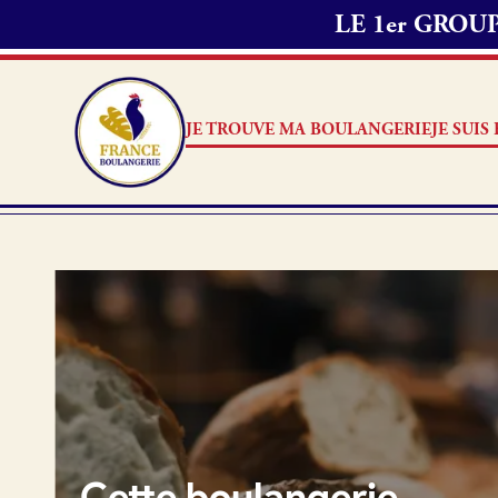
LE 1er GRO
Passer commande 
1. Je choisis les
2. J’appelle mon
JE TROUVE MA BOULANGERIE
JE SUI
délai de préparat
Note
3. Ensuite, je me
commande.
Je suis boulanger
Je découvre France Boulang
Aucun 
Pourquoi adhérer à France B
Je référence ma boulangerie
Cette boulangerie