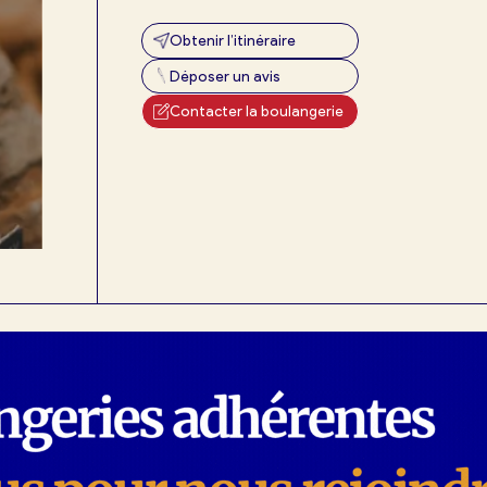
Obtenir l’itinéraire
Déposer un avis
exion
Contacter la boulangerie