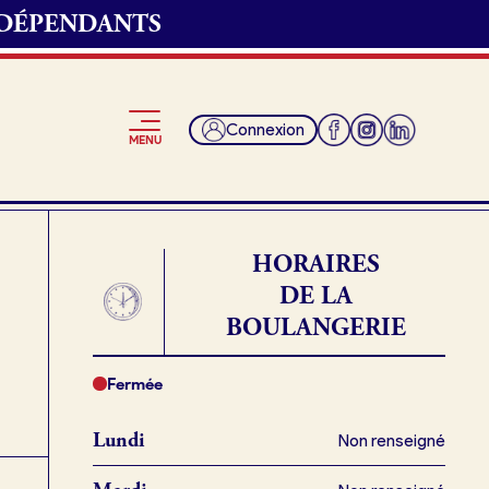
NDÉPENDANTS
 convenons du
Connexion
MENU
t et récupérer ma
HORAIRES
DE LA
BOULANGERIE
Je suis fournisseur
ngerie.
Fermée
Lundi
Non renseigné