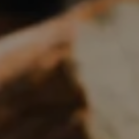
Boulangerie
Je référence
ma
boulangerie
Je crée mon compte
Connexion