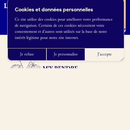
Cookies et données personnelles
Ce site utilise des cookies pour améliorer votre performance
de navigation. Certains de ces cookies nécessitent votre
France Boulangerie
consentement et d’autres sont utilisés sur la base de notre
1 rue Alexandre Fleming
intérêt légitime pour notre site internet.
49100 Angers
09 86 23 49 09
Je refuse
Je personnalise
J'accepte
M’Y RENDRE
89240 Pourrain, France
Obtenir l’itinéraire