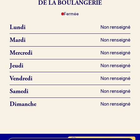
DE LA BOULANGERIE
Fermée
Je référence ma boulangerie (gratuit)
Lundi
Non renseigné
Offres d’emploi
Mardi
Non renseigné
Offres de fonds de commerce
Mercredi
Non renseigné
Jeudi
Non renseigné
Je suis fournisseur
Vendredi
Non renseigné
Samedi
Non renseigné
Actualités
Dimanche
Non renseigné
Je crée mon compte
Connexion