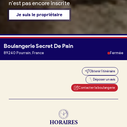
n'est pas encore inscrite
Je suis le propriétaire
Boulangerie Secret De Pain
Je trouve ma boulangerie
89240 Pourrain, France
Fermée
Obtenir l’itinéraire
Je suis boulanger
Déposer un avis
Je découvre France Boulangerie
Contacter la boulangerie
Mes tarifs
HORAIRES
Mon comparatif gratuit