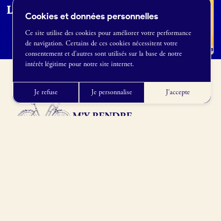
Cookies et données personnelles
Ce site utilise des cookies pour améliorer votre performance
de navigation. Certains de ces cookies nécessitent votre
France Boulangerie
consentement et d’autres sont utilisés sur la base de notre
1 rue Alexandre Fleming
intérêt légitime pour notre site internet.
49100 Angers
09 86 23 49 09
Je refuse
Je personnalise
J'accepte
M’Y RENDRE
34130 Mauguio, France
Obtenir l’itinéraire