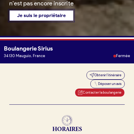
n'est pas encore inscrite
Je suis le propriétaire
Boulangerie Sirius
Je trouve ma boulangerie
34130 Mauguio, France
Fermée
Obtenir l’itinéraire
Je suis boulanger
Déposer un avis
Je découvre France Boulangerie
Contacter la boulangerie
Mes tarifs
HORAIRES
Mon comparatif gratuit