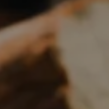
Boulangerie
Je référence
ma
boulangerie
Je crée mon compte
Connexion