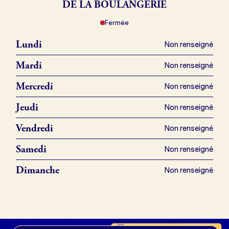
DE LA BOULANGERIE
Fermée
Je référence ma boulangerie (gratuit)
Lundi
Non renseigné
Offres d’emploi
Mardi
Non renseigné
Offres de fonds de commerce
Mercredi
Non renseigné
Jeudi
Non renseigné
Je suis fournisseur
Vendredi
Non renseigné
Samedi
Non renseigné
Actualités
Dimanche
Non renseigné
Je crée mon compte
Connexion