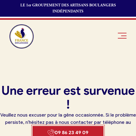
LE 1er GROUPEMENT DES ARTISANS BOULANGERS
INDÉPENDANTS
Je suis
Offres
Je suis
Une erreur est survenue
boulanger
d’emploi
fournisseur
Je découvre
Fonds de
!
France
commerce
Boulangerie
Veuillez nous excuser pour la gêne occasionnée. Si le problème
Pourquoi
persiste, n'hésitez pas à nous contacter par téléphone au
adhérer à
Actualités
09 86 23 49 09
France