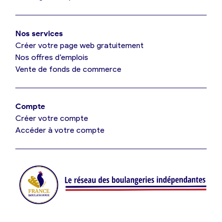
Mon comparatif gratuit
Oui, appeler
Nos services
Je référence ma boulangerie (gratuit)
Non, annuler
Créer votre page web gratuitement
Nos offres d’emplois
Vente de fonds de commerce
Offres d’emploi
Offres de fonds de commerce
Compte
Créer votre compte
Je suis fournisseur
Accéder à votre compte
Actualités
Je crée mon compte
Connexion