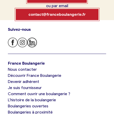
ou par email
Boulangerie
Je référence
contact@franceboulangerie.fr
ma
boulangerie
Suivez-nous
Je trouve ma boulangerie
France Boulangerie
Je crée mon compte
Connexion
France Boulangerie
Nous contacter
Je suis boulanger
Découvrir France Boulangerie
09 86 23 49 09
Devenir adhérent
Je découvre France Boulangerie
Je suis fournisseur
Comment ouvrir une boulangerie ?
L’histoire de la boulangerie
Mes tarifs
Boulangeries ouvertes
Boulangeries à proximité