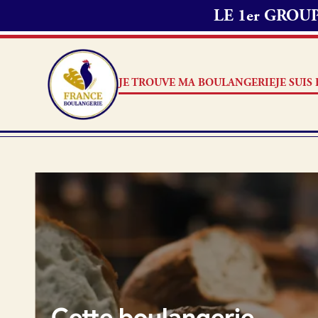
LE 1er GRO
Passer commande 
1. Je choisis les
2. J’appelle mon
JE TROUVE MA BOULANGERIE
JE SUI
délai de préparat
Note
3. Ensuite, je me
commande.
Je suis boulanger
Je découvre France Boulang
Aucun 
Pourquoi adhérer à France B
Je référence ma boulangerie
Cette boulangerie