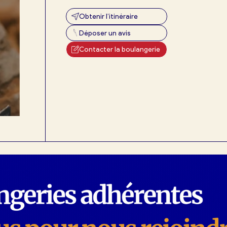
Obtenir l’itinéraire
Déposer un avis
exion
Contacter la boulangerie