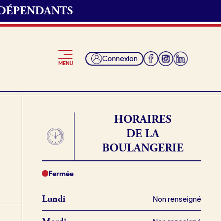
NDÉPENDANTS
 convenons du
Connexion
MENU
t et récupérer ma
HORAIRES
DE LA
BOULANGERIE
Je suis fournisseur
ngerie.
Fermée
Lundi
Non renseigné