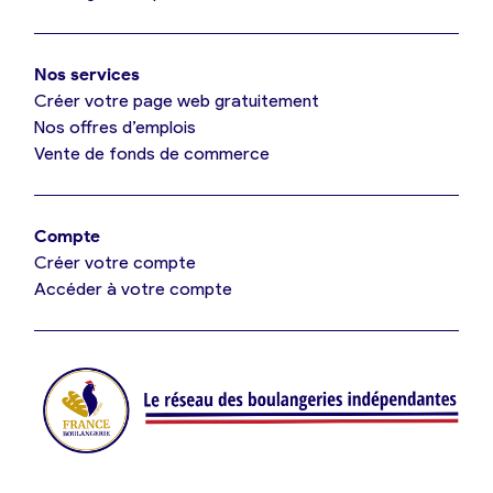
Mon comparatif gratuit
Oui, appeler
Nos services
Je référence ma boulangerie (gratuit)
Non, annuler
Créer votre page web gratuitement
Nos offres d’emplois
Vente de fonds de commerce
Offres d’emploi
Offres de fonds de commerce
Compte
Créer votre compte
Je suis fournisseur
Accéder à votre compte
Actualités
Je crée mon compte
Connexion