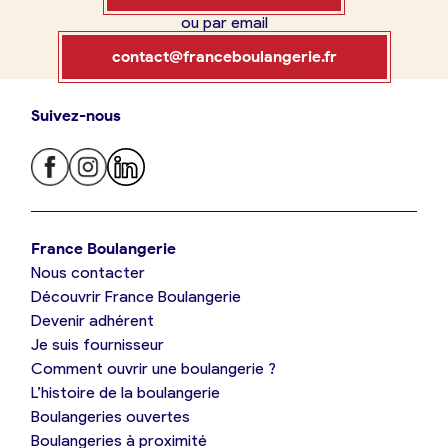
ou par email
Boulangerie
Je référence
contact@franceboulangerie.fr
ma
boulangerie
Suivez-nous
Je trouve ma boulangerie
France Boulangerie
Je crée mon compte
Connexion
France Boulangerie
Nous contacter
Je suis boulanger
Découvrir France Boulangerie
09 86 23 49 09
Devenir adhérent
Je découvre France Boulangerie
Je suis fournisseur
Comment ouvrir une boulangerie ?
L’histoire de la boulangerie
Mes tarifs
Boulangeries ouvertes
Boulangeries à proximité