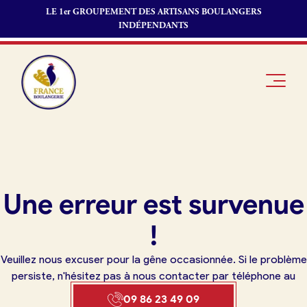
LE 1er GROUPEMENT DES ARTISANS BOULANGERS
INDÉPENDANTS
Je suis
Offres
Je suis
Une erreur est survenue
boulanger
d’emploi
fournisseur
Je découvre
Fonds de
!
France
commerce
Boulangerie
Veuillez nous excuser pour la gêne occasionnée. Si le problème
Pourquoi
persiste, n'hésitez pas à nous contacter par téléphone au
adhérer à
Actualités
09 86 23 49 09
France