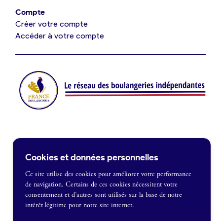
Offres de fonds de commerce
Compte
Créer votre compte
Je suis fournisseur
Accéder à votre compte
Actualités
Je crée mon compte
Connexion
Contact
Cookies et données personnelles
Je souhaite être recontacté
Ce site utilise des cookies pour améliorer votre performance
de navigation. Certains de ces cookies nécessitent votre
France Boulangerie
consentement et d’autres sont utilisés sur la base de notre
1 rue Alexandre Fleming
intérêt légitime pour notre site internet.
49100 Angers
Mentions légales