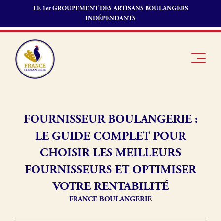
LE 1er GROUPEMENT DES ARTISANS BOULANGERS
INDÉPENDANTS
FOURNISSEUR BOULANGERIE :
LE GUIDE COMPLET POUR
Je suis
Offres
Je suis
boulanger
d’emploi
fournisseur
CHOISIR LES MEILLEURS
Je découvre
Fonds de
FOURNISSEURS ET OPTIMISER
France
commerce
Boulangerie
VOTRE RENTABILITÉ
Pourquoi
FRANCE BOULANGERIE
adhérer à
Actualités
France