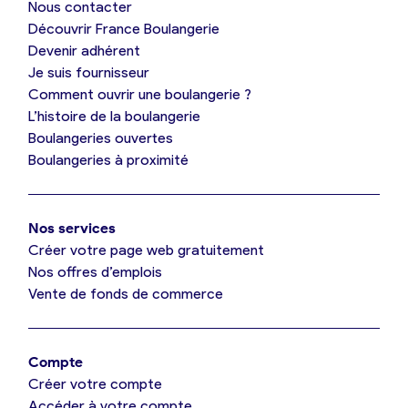
Nous contacter
Je suis boulanger
Découvrir France Boulangerie
Devenir adhérent
Je découvre France Boulangerie
Je suis fournisseur
Comment ouvrir une boulangerie ?
L’histoire de la boulangerie
Mes tarifs
Boulangeries ouvertes
Boulangeries à proximité
Mon comparatif gratuit
Nos services
Je référence ma boulangerie (gratuit)
Créer votre page web gratuitement
Nos offres d’emplois
Vente de fonds de commerce
Offres d’emploi
Offres de fonds de commerce
Compte
Créer votre compte
Je suis fournisseur
Accéder à votre compte