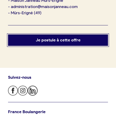
-
Maison Janneau Mûrs-Erigné
-
administration@maisonjanneau.com
-
Mûrs-Erigné
(
49
)
Je postule à cette offre
Suivez-nous
Je trouve ma boulangerie
France Boulangerie