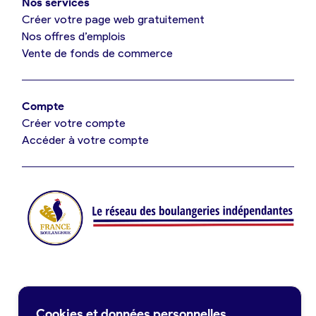
Nos services
Je référence ma boulangerie (gratuit)
Créer votre page web gratuitement
Nos offres d’emplois
Vente de fonds de commerce
Offres d’emploi
Offres de fonds de commerce
Compte
Créer votre compte
Je suis fournisseur
Accéder à votre compte
Actualités
Je crée mon compte
Connexion
Contact
Cookies et données personnelles