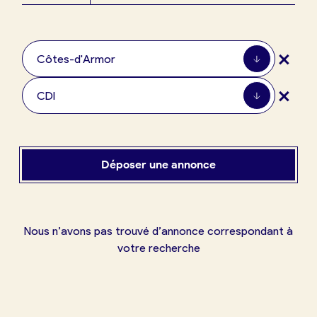
Boulangerie
Je référence
+
ma
Côtes-d'Armor
boulangerie
+
CDI
Je crée mon compte
Connexion
Déposer une annonce
Nous n’avons pas trouvé d’annonce correspondant à
votre recherche