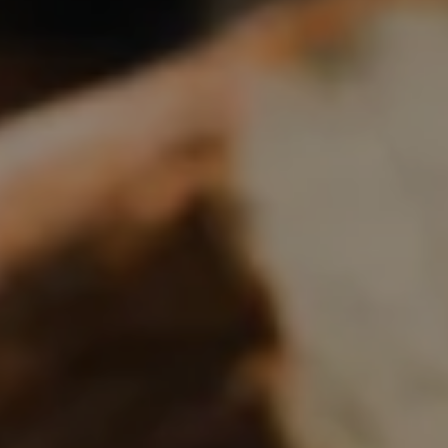
Boulangerie
Je référence
ma
boulangerie
Je crée mon compte
Connexion