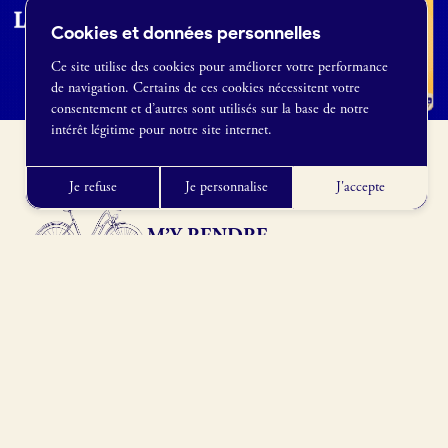
Cookies et données personnelles
Ce site utilise des cookies pour améliorer votre performance
de navigation. Certains de ces cookies nécessitent votre
France Boulangerie
consentement et d’autres sont utilisés sur la base de notre
1 rue Alexandre Fleming
intérêt légitime pour notre site internet.
49100 Angers
09 86 23 49 09
Je refuse
Je personnalise
J'accepte
M’Y RENDRE
19 Rue Marx Dormoy, 75018 Paris, France
Obtenir l’itinéraire