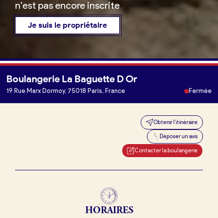
n'est pas encore inscrite
Je suis le propriétaire
Boulangerie La Baguette D Or
Je trouve ma boulangerie
19 Rue Marx Dormoy, 75018 Paris, France
Fermée
Obtenir l’itinéraire
Je suis boulanger
Déposer un avis
Je découvre France Boulangerie
Contacter la boulangerie
Mes tarifs
HORAIRES
Mon comparatif gratuit