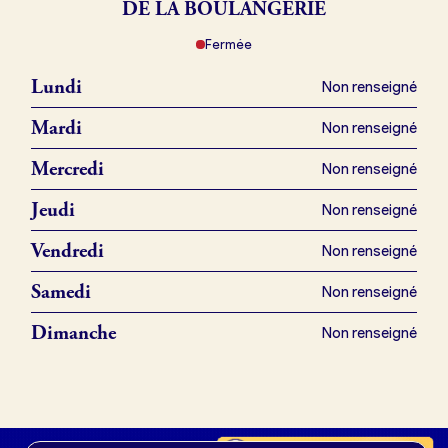
DE LA BOULANGERIE
Fermée
Je référence ma boulangerie (gratuit)
Lundi
Non renseigné
Offres d’emploi
Mardi
Non renseigné
Offres de fonds de commerce
Mercredi
Non renseigné
Jeudi
Non renseigné
Je suis fournisseur
Vendredi
Non renseigné
Samedi
Non renseigné
Actualités
Dimanche
Non renseigné
Je crée mon compte
Connexion