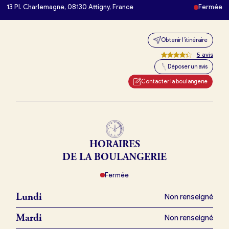
13 Pl. Charlemagne, 08130 Attigny, France
Fermée
Obtenir l’itinéraire
5
avis
Je trouve ma boulangerie
Déposer un avis
Contacter la boulangerie
Je suis boulanger
Je découvre France Boulangerie
HORAIRES
DE LA BOULANGERIE
Mes tarifs
Fermée
Mon comparatif gratuit
Lundi
Non renseigné
Mardi
Non renseigné
Je référence ma boulangerie (gratuit)