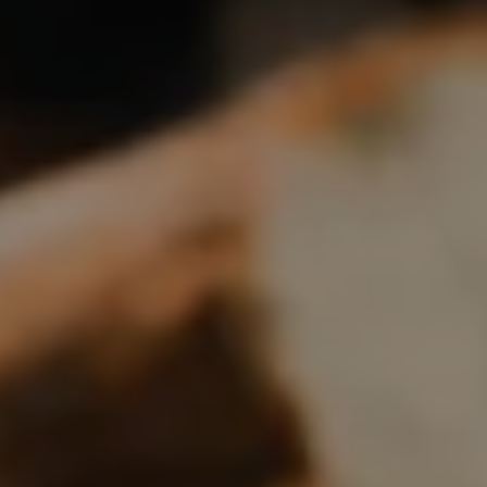
Boulangerie
Je référence
ma
boulangerie
Je crée mon compte
Connexion