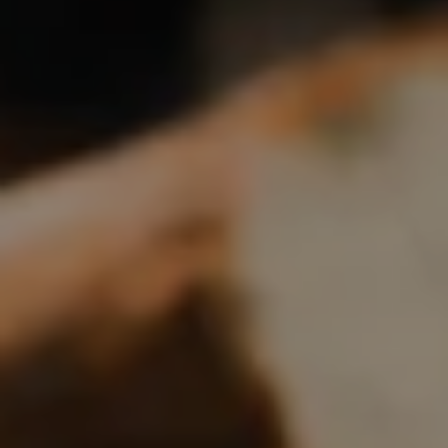
Boulangerie
Je référence
ma
boulangerie
Je crée mon compte
Connexion