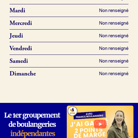
Mon comparatif gratuit
Mardi
Non renseigné
Mercredi
Je référence ma boulangerie (gratuit)
Non renseigné
Jeudi
Non renseigné
Offres d’emploi
Vendredi
Non renseigné
Offres de fonds de commerce
Samedi
Non renseigné
Dimanche
Non renseigné
Je suis fournisseur
Actualités
Je crée mon compte
Connexion