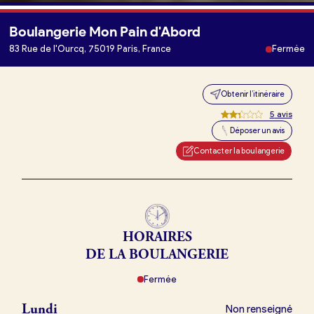
Boulangerie Mon Pain d'Abord
83 Rue de l'Ourcq, 75019 Paris, France
Fermée
Obtenir l’itinéraire
5
avis
Déposer un avis
Je trouve ma boulangerie
Contacter la boulangerie
Je suis boulanger
Je découvre France Boulangerie
HORAIRES
DE LA BOULANGERIE
Mes tarifs
Fermée
Lundi
Non renseigné