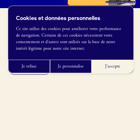
Cookies et données personnelles
Ce site utilise des cookies pour améliorer votre performance
de navigation. Certains de ces cookies nécessitent votre
France Boulangerie
consentement et d’autres sont utilisés sur la base de notre
M’Y RENDRE
1 rue Alexandre Fleming
intérêt légitime pour notre site internet.
83 Rue de l'Ourcq, 75019 Paris, France
49100 Angers
09 86 23 49 09
Je refuse
Je personnalise
J'accepte
Obtenir l’itinéraire