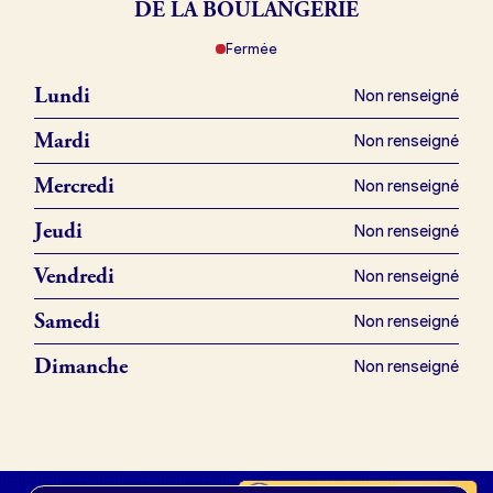
DE LA BOULANGERIE
Fermée
Je référence ma boulangerie (gratuit)
Lundi
Non renseigné
Offres d’emploi
Mardi
Non renseigné
Offres de fonds de commerce
Mercredi
Non renseigné
Jeudi
Non renseigné
Je suis fournisseur
Vendredi
Non renseigné
Samedi
Non renseigné
Actualités
Dimanche
Non renseigné
Je crée mon compte
Connexion