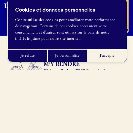
Cookies et données personnelles
Ce site utilise des cookies pour améliorer votre performance
de navigation. Certains de ces cookies nécessitent votre
France Boulangerie
consentement et d’autres sont utilisés sur la base de notre
1 rue Alexandre Fleming
intérêt légitime pour notre site internet.
49100 Angers
09 86 23 49 09
Je refuse
Je personnalise
J'accepte
M’Y RENDRE
20 Av. de Rodez, 12290 Pont-de-Salars,
France
Obtenir l’itinéraire