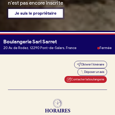
n'est pas encore inscrite
Je suis le propriétaire
Boulangerie Sarl Sarret
Je trouve ma boulangerie
20 Av. de Rodez, 12290 Pont-de-Salars, France
Fermée
Obtenir l’itinéraire
Je suis boulanger
Déposer un avis
Je découvre France Boulangerie
Contacter la boulangerie
Mes tarifs
HORAIRES
Mon comparatif gratuit