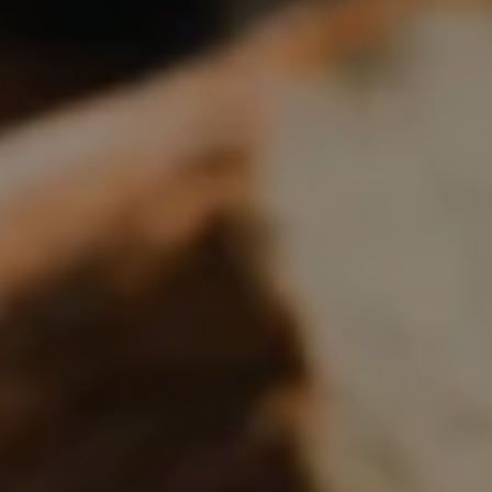
Boulangerie
Je référence
ma
boulangerie
Je crée mon compte
Connexion