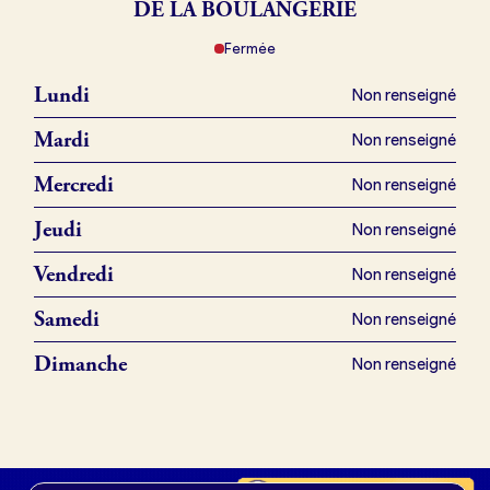
DE LA BOULANGERIE
Fermée
Je référence ma boulangerie (gratuit)
Lundi
Non renseigné
Offres d’emploi
Mardi
Non renseigné
Offres de fonds de commerce
Mercredi
Non renseigné
Jeudi
Non renseigné
Je suis fournisseur
Vendredi
Non renseigné
Samedi
Non renseigné
Actualités
Dimanche
Non renseigné
Je crée mon compte
Connexion