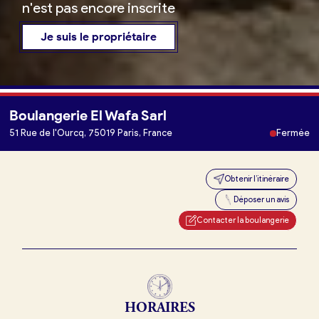
n'est pas encore inscrite
Je suis le propriétaire
Boulangerie El Wafa Sarl
Je trouve ma boulangerie
51 Rue de l'Ourcq, 75019 Paris, France
Fermée
Obtenir l’itinéraire
Je suis boulanger
Déposer un avis
Je découvre France Boulangerie
Contacter la boulangerie
Mes tarifs
HORAIRES
Mon comparatif gratuit