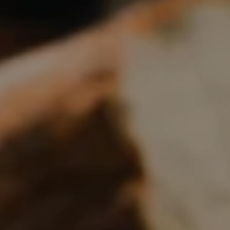
Boulangerie
Je référence
ma
boulangerie
Je crée mon compte
Connexion