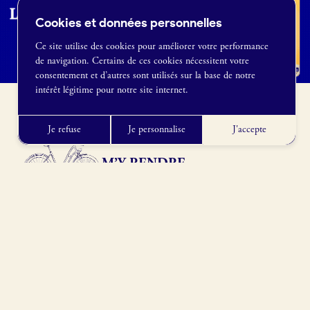
Cookies et données personnelles
Ce site utilise des cookies pour améliorer votre performance
de navigation. Certains de ces cookies nécessitent votre
France Boulangerie
consentement et d’autres sont utilisés sur la base de notre
1 rue Alexandre Fleming
intérêt légitime pour notre site internet.
49100 Angers
09 86 23 49 09
Je refuse
Je personnalise
J'accepte
M’Y RENDRE
51 Rue de l'Ourcq, 75019 Paris, France
Obtenir l’itinéraire