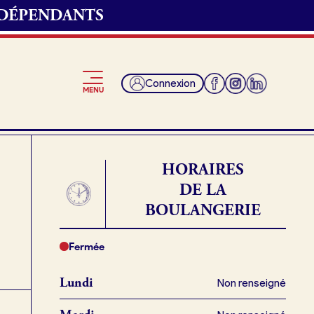
NDÉPENDANTS
 convenons du
Connexion
MENU
t et récupérer ma
HORAIRES
DE LA
BOULANGERIE
Je suis fournisseur
ngerie.
Fermée
Lundi
Non renseigné