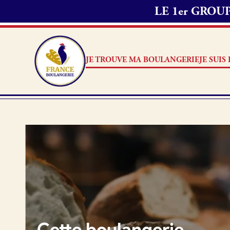
LE 1er GRO
Passer commande 
1. Je choisis les
2. J’appelle mon
JE TROUVE MA BOULANGERIE
JE SUI
délai de préparat
Note
3. Ensuite, je me
commande.
Je suis boulanger
Je découvre France Boulang
Aucun 
Pourquoi adhérer à France B
Je référence ma boulangerie
Cette boulangerie