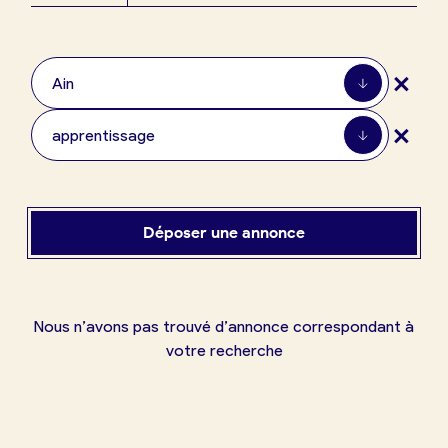
Boulangerie
Je référence
+
ma
Ain
boulangerie
+
apprentissage
Je crée mon compte
Connexion
Déposer une annonce
Nous n’avons pas trouvé d’annonce correspondant à
votre recherche