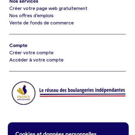
Nos services
Je référence ma boulangerie (gratuit)
Créer votre page web gratuitement
Nos offres d’emplois
Vente de fonds de commerce
Offres d’emploi
Offres de fonds de commerce
Compte
Créer votre compte
Je suis fournisseur
Accéder à votre compte
Actualités
Je crée mon compte
Connexion
Contact
Cookies et données personnelles