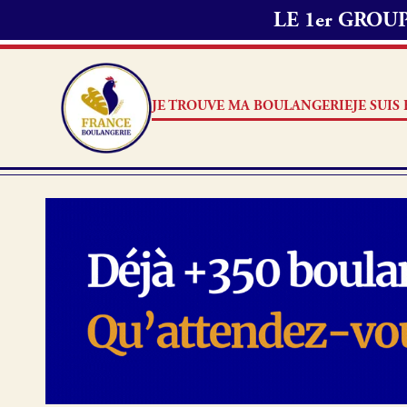
LE 1er GRO
JE TROUVE MA BOULANGERIE
JE SUI
Je suis boulanger
Je découvre France Boulang
Pourquoi adhérer à France B
Je référence ma boulangerie