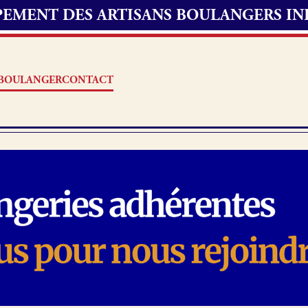
UPEMENT DES ARTISANS BOULANGERS I
S BOULANGER
CONTACT
Offres d’emploi
erie
Fonds de commerce
oulangerie
Actualités