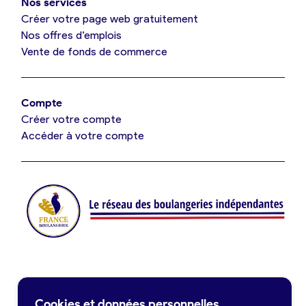
Nos services
Je référence ma boulangerie (gratuit)
Créer votre page web gratuitement
Nos offres d’emplois
Vente de fonds de commerce
Offres d’emploi
Offres de fonds de commerce
Compte
Créer votre compte
Je suis fournisseur
Accéder à votre compte
Actualités
Je crée mon compte
Connexion
Contact
Cookies et données personnelles