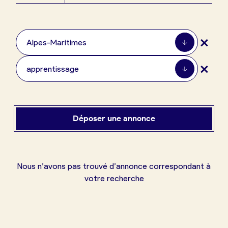
Boulangerie
Je référence
+
ma
Alpes-Maritimes
boulangerie
+
apprentissage
Je crée mon compte
Connexion
Déposer une annonce
Nous n’avons pas trouvé d’annonce correspondant à
votre recherche