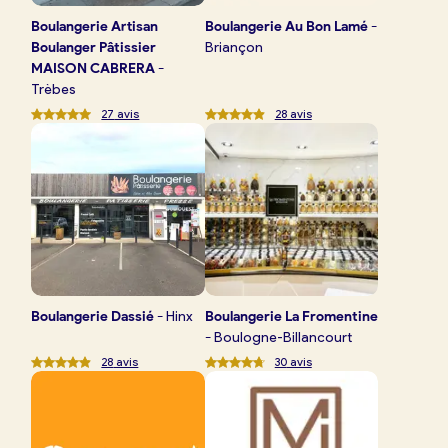
Boulangerie
Artisan
Boulangerie
Au Bon Lamé
-
Boulanger Pâtissier
Briançon
MAISON CABRERA
-
Trèbes
27
avis
28
avis
Boulangerie
Dassié
-
Hinx
Boulangerie
La Fromentine
-
Boulogne-Billancourt
28
avis
30
avis