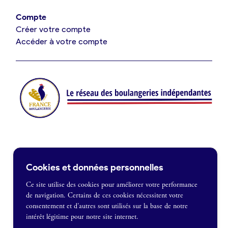
Offres de fonds de commerce
Compte
Créer votre compte
Je suis fournisseur
Accéder à votre compte
Actualités
Je crée mon compte
Connexion
Contact
Cookies et données personnelles
Je souhaite être recontacté
Ce site utilise des cookies pour améliorer votre performance
de navigation. Certains de ces cookies nécessitent votre
France Boulangerie
consentement et d’autres sont utilisés sur la base de notre
1 rue Alexandre Fleming
intérêt légitime pour notre site internet.
49100 Angers
Mentions légales