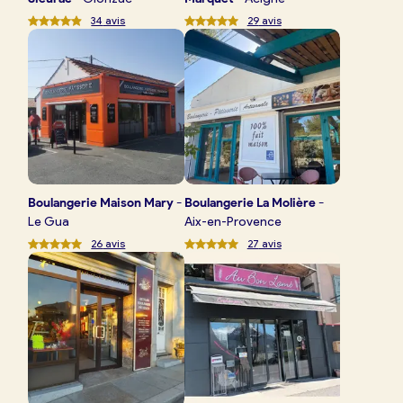
34
avis
29
avis
Boulangerie
Maison Mary
-
Boulangerie
La Molière
-
Le Gua
Aix-en-Provence
26
avis
27
avis