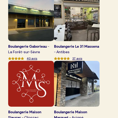
Boulangerie
Je référence
ma
boulangerie
Boulangerie
Gaborieau
-
Boulangerie
Le 31 Massena
La Forêt-sur-Sèvre
-
Antibes
40
avis
37
avis
Je crée mon compte
Connexion
Boulangerie
Maison
Boulangerie
Maison
Sieurac
-
Olonzac
Marquet
-
Acigné