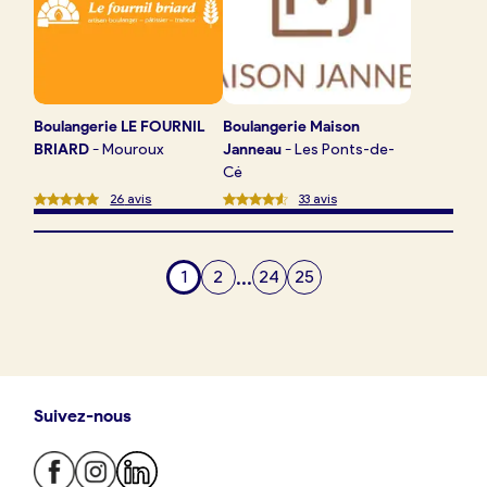
Boulangerie
LE FOURNIL
Boulangerie
Maison
BRIARD
-
Mouroux
Janneau
-
Les Ponts-de-
Cé
26
avis
33
avis
...
1
2
24
25
Suivez-nous