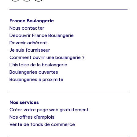
Je trouve ma boulangerie
France Boulangerie
Nous contacter
Je suis boulanger
Découvrir France Boulangerie
Devenir adhérent
Je découvre France Boulangerie
Je suis fournisseur
Comment ouvrir une boulangerie ?
L’histoire de la boulangerie
Mes tarifs
Boulangeries ouvertes
Boulangeries à proximité
Mon comparatif gratuit
Nos services
Je référence ma boulangerie (gratuit)
Créer votre page web gratuitement
Nos offres d’emplois
Vente de fonds de commerce
Offres d’emploi