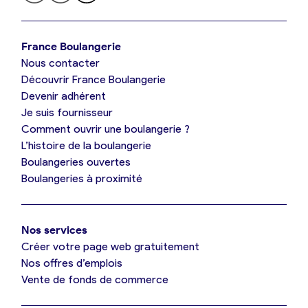
Je trouve ma boulangerie
France Boulangerie
Nous contacter
Je suis boulanger
Découvrir France Boulangerie
Devenir adhérent
Je découvre France Boulangerie
Je suis fournisseur
Comment ouvrir une boulangerie ?
L’histoire de la boulangerie
Mes tarifs
Boulangeries ouvertes
Boulangeries à proximité
Mon comparatif gratuit
Nos services
Je référence ma boulangerie (gratuit)
Créer votre page web gratuitement
Nos offres d’emplois
Vente de fonds de commerce
Offres d’emploi