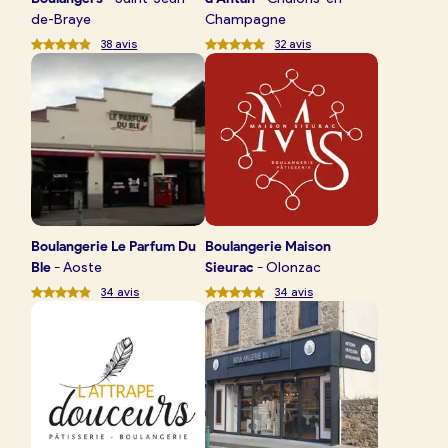
de-Braye
Champagne
38
avis
32
avis
Boulangerie
Le Parfum Du
Boulangerie
Maison
Ble
-
Aoste
Sieurac
-
Olonzac
34
avis
34
avis