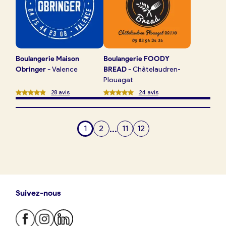
Boulangerie
Maison
Boulangerie
FOODY
Obringer
-
Valence
BREAD
-
Châtelaudren-
Plouagat
28
avis
24
avis
...
1
2
11
12
Suivez-nous