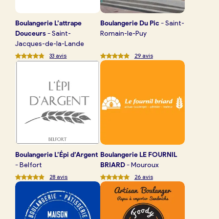
Boulangerie
L’attrape
Boulangerie
Du Pic
-
Saint-
Douceurs
-
Saint-
Romain-le-Puy
Jacques-de-la-Lande
33
avis
29
avis
Boulangerie
L’Épi d’Argent
Boulangerie
LE FOURNIL
-
Belfort
BRIARD
-
Mouroux
28
avis
26
avis