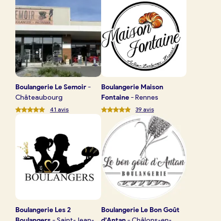
Boulangerie
Je référence
ma
boulangerie
Boulangerie
Le Semoir
-
Boulangerie
Maison
Châteaubourg
Fontaine
-
Rennes
41
avis
39
avis
Je crée mon compte
Connexion
Boulangerie
Les 2
Boulangerie
Le Bon Goût
Boulangers
-
Saint-Jean-
d’Antan
-
Châlons-en-