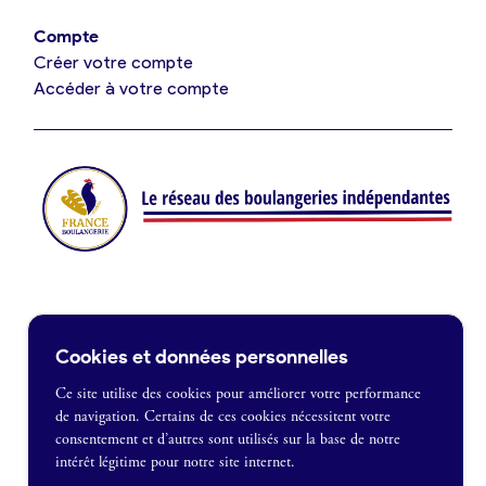
Offres de fonds de commerce
Compte
Créer votre compte
Je suis fournisseur
Accéder à votre compte
Actualités
Je crée mon compte
Connexion
Contact
Cookies et données personnelles
Je souhaite être recontacté
Ce site utilise des cookies pour améliorer votre performance
de navigation. Certains de ces cookies nécessitent votre
France Boulangerie
consentement et d’autres sont utilisés sur la base de notre
1 rue Alexandre Fleming
intérêt légitime pour notre site internet.
49100 Angers
Mentions légales