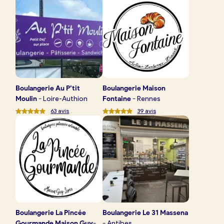
Boulangerie
Je référence
ma
boulangerie
Boulangerie
Au P’tit
Boulangerie
Maison
Moulin
-
Loire-Authion
Fontaine
-
Rennes
63
avis
39
avis
Je crée mon compte
Connexion
Boulangerie
La Pincée
Boulangerie
Le 31 Massena
Gourmande Maison Guy-
-
Antibes