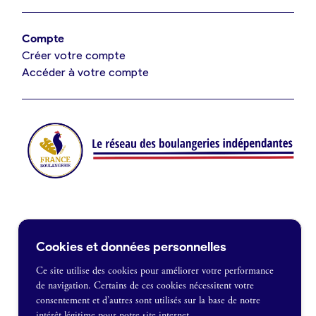
Offres de fonds de commerce
Compte
Créer votre compte
Je suis fournisseur
Accéder à votre compte
Actualités
Je crée mon compte
Connexion
Contact
Cookies et données personnelles
Je souhaite être recontacté
Ce site utilise des cookies pour améliorer votre performance
de navigation. Certains de ces cookies nécessitent votre
France Boulangerie
consentement et d’autres sont utilisés sur la base de notre
1 rue Alexandre Fleming
intérêt légitime pour notre site internet.