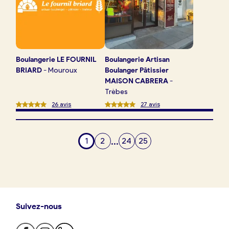
Boulangerie
LE FOURNIL
Boulangerie
Artisan
BRIARD
-
Mouroux
Boulanger Pâtissier
MAISON CABRERA
-
Trèbes
26
avis
27
avis
...
1
2
24
25
Suivez-nous