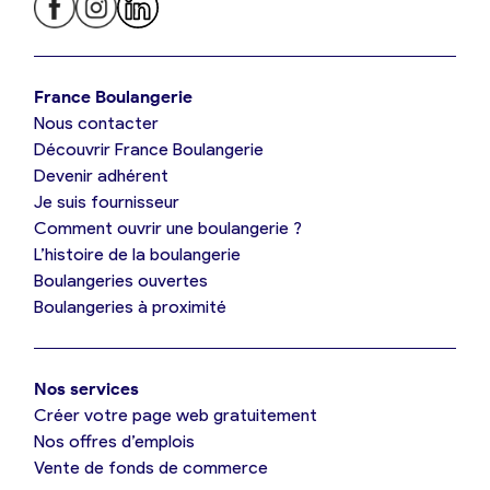
Je trouve ma boulangerie
France Boulangerie
Nous contacter
Je suis boulanger
Découvrir France Boulangerie
Devenir adhérent
Je découvre France Boulangerie
Je suis fournisseur
Comment ouvrir une boulangerie ?
L’histoire de la boulangerie
Mes tarifs
Boulangeries ouvertes
Boulangeries à proximité
Mon comparatif gratuit
Nos services
Je référence ma boulangerie (gratuit)
Créer votre page web gratuitement
Nos offres d’emplois
Vente de fonds de commerce
Offres d’emploi