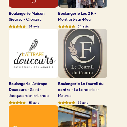
Boulangerie
Maison
Boulangerie
Les 2 R
-
Sieurac
-
Olonzac
Montfort-sur-Meu
34
avis
34
avis
Boulangerie
L’attrape
Boulangerie
Le fournil du
Douceurs
-
Saint-
centre
-
La Londe-les-
Jacques-de-la-Lande
Maures
35
avis
32
avis