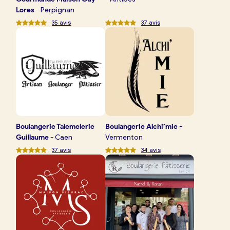
Lores
-
Perpignan
35
avis
37
avis
Boulangerie
Talemelerie
Boulangerie
Alchi’mie
-
Guillaume
-
Caen
Vermenton
37
avis
34
avis