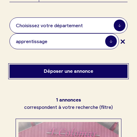
Boulangerie
Je référence
ma
Choisissez votre département
boulangerie
+
apprentissage
Je crée mon compte
Connexion
Déposer une annonce
1 annonces
correspondent à votre recherche (filtre)