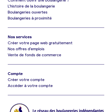
Comment ouvrir une boulangerie ?
L’histoire de la boulangerie
Mes tarifs
Boulangeries ouvertes
Boulangeries à proximité
Mon comparatif gratuit
Nos services
Je référence ma boulangerie (gratuit)
Créer votre page web gratuitement
Nos offres d’emplois
Vente de fonds de commerce
Offres d’emploi
Offres de fonds de commerce
Compte
Créer votre compte
Je suis fournisseur
Accéder à votre compte
Actualités