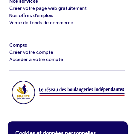
Nos services
Je référence ma boulangerie (gratuit)
Créer votre page web gratuitement
Nos offres d’emplois
Vente de fonds de commerce
Offres d’emploi
Offres de fonds de commerce
Compte
Créer votre compte
Je suis fournisseur
Accéder à votre compte
Actualités
Je crée mon compte
Connexion
Contact
Cookies et données personnelles