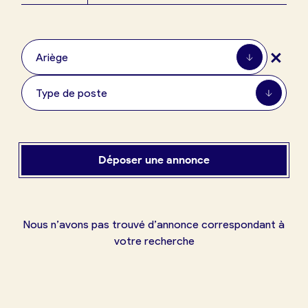
Boulangerie
Je référence
+
ma
Ariège
boulangerie
Type de poste
Je crée mon compte
Connexion
Déposer une annonce
Nous n’avons pas trouvé d’annonce correspondant à
votre recherche