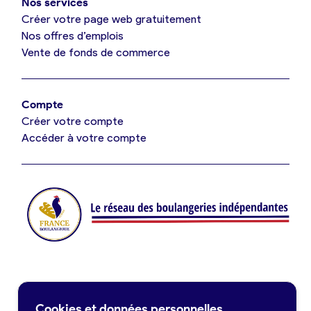
Nos services
Je référence ma boulangerie (gratuit)
Créer votre page web gratuitement
Nos offres d’emplois
Vente de fonds de commerce
Offres d’emploi
Offres de fonds de commerce
Compte
Créer votre compte
Je suis fournisseur
Accéder à votre compte
Actualités
Je crée mon compte
Connexion
Contact
Cookies et données personnelles