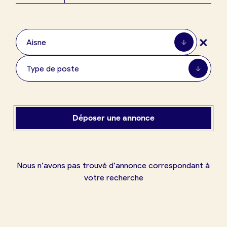
Boulangerie
Je référence
+
ma
Aisne
boulangerie
Type de poste
Je crée mon compte
Connexion
Déposer une annonce
Nous n’avons pas trouvé d’annonce correspondant à
votre recherche