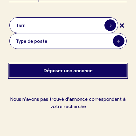
Boulangerie
Je référence
+
ma
Tarn
boulangerie
Type de poste
Je crée mon compte
Connexion
Déposer une annonce
Nous n’avons pas trouvé d’annonce correspondant à
votre recherche