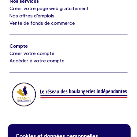
Nos services
Je référence ma boulangerie (gratuit)
Créer votre page web gratuitement
Nos offres d’emplois
Vente de fonds de commerce
Offres d’emploi
Offres de fonds de commerce
Compte
Créer votre compte
Je suis fournisseur
Accéder à votre compte
Actualités
Je crée mon compte
Connexion
Contact
Cookies et données personnelles