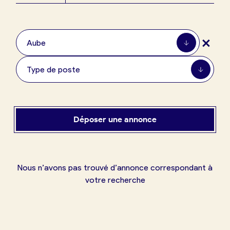
Boulangerie
Je référence
+
ma
Aube
boulangerie
Type de poste
Je crée mon compte
Connexion
Déposer une annonce
Nous n’avons pas trouvé d’annonce correspondant à
votre recherche