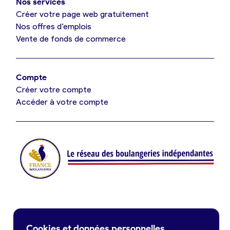
Nos services
Je référence ma boulangerie (gratuit)
Créer votre page web gratuitement
Nos offres d’emplois
Vente de fonds de commerce
Offres d’emploi
Offres de fonds de commerce
Compte
Créer votre compte
Je suis fournisseur
Accéder à votre compte
Actualités
Je crée mon compte
Connexion
Contact
Cookies et données personnelles