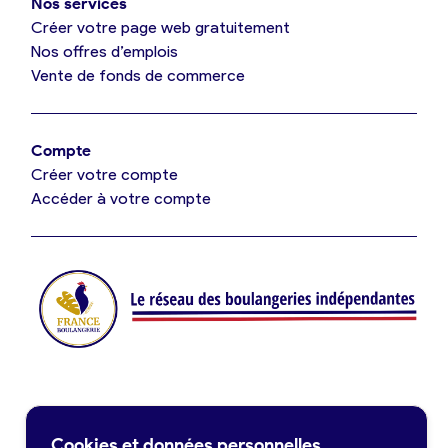
Nos services
Je référence ma boulangerie (gratuit)
Créer votre page web gratuitement
Nos offres d’emplois
Vente de fonds de commerce
Offres d’emploi
Offres de fonds de commerce
Compte
Créer votre compte
Je suis fournisseur
Accéder à votre compte
Actualités
Je crée mon compte
Connexion
Contact
Cookies et données personnelles