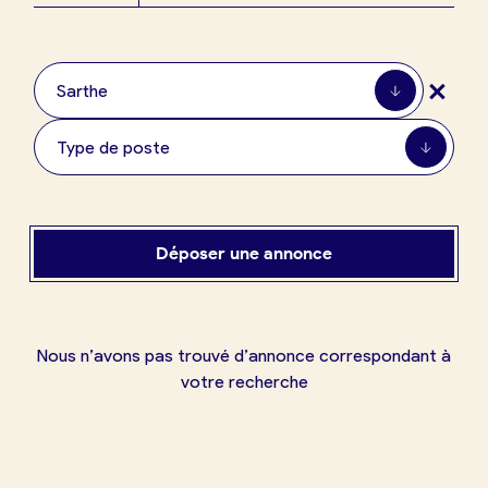
Boulangerie
Je référence
+
ma
Sarthe
boulangerie
Type de poste
Je crée mon compte
Connexion
Déposer une annonce
Nous n’avons pas trouvé d’annonce correspondant à
votre recherche