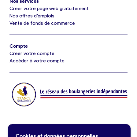
Nos services
Je référence ma boulangerie (gratuit)
Créer votre page web gratuitement
Nos offres d’emplois
Vente de fonds de commerce
Offres d’emploi
Offres de fonds de commerce
Compte
Créer votre compte
Je suis fournisseur
Accéder à votre compte
Actualités
Je crée mon compte
Connexion
Contact
Cookies et données personnelles