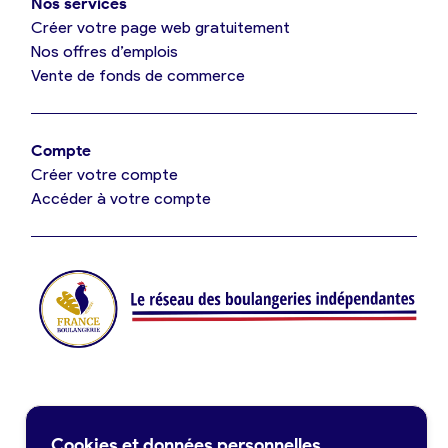
Nos services
Je référence ma boulangerie (gratuit)
Créer votre page web gratuitement
Nos offres d’emplois
Vente de fonds de commerce
Offres d’emploi
Offres de fonds de commerce
Compte
Créer votre compte
Je suis fournisseur
Accéder à votre compte
Actualités
Je crée mon compte
Connexion
Contact
Cookies et données personnelles