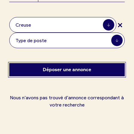
Boulangerie
Je référence
+
ma
Creuse
boulangerie
Type de poste
Je crée mon compte
Connexion
Déposer une annonce
Nous n’avons pas trouvé d’annonce correspondant à
votre recherche