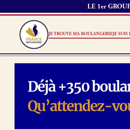
LE 1er GRO
JE TROUVE MA BOULANGERIE
JE SUI
Je suis boulanger
Je découvre France Boulang
Pourquoi adhérer à France B
Je référence ma boulangerie