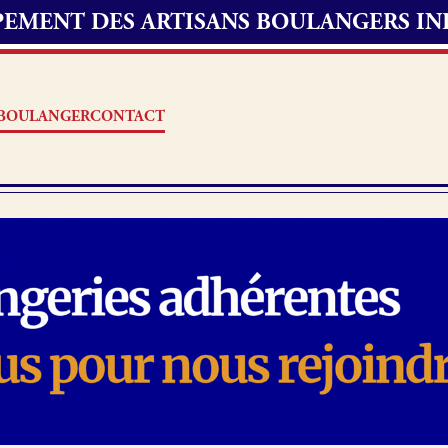
UPEMENT DES ARTISANS BOULANGERS I
S BOULANGER
CONTACT
Offres d’emploi
erie
Fonds de commerce
oulangerie
Actualités