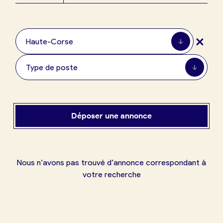
Boulangerie
Je référence
+
ma
Haute-Corse
boulangerie
Type de poste
Je crée mon compte
Connexion
Déposer une annonce
Nous n’avons pas trouvé d’annonce correspondant à
votre recherche