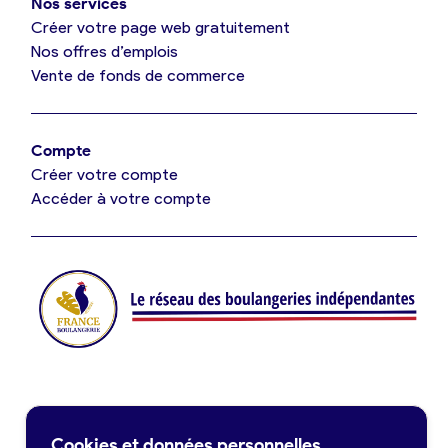
Nos services
Je référence ma boulangerie (gratuit)
Créer votre page web gratuitement
Nos offres d’emplois
Vente de fonds de commerce
Offres d’emploi
Offres de fonds de commerce
Compte
Créer votre compte
Je suis fournisseur
Accéder à votre compte
Actualités
Je crée mon compte
Connexion
Contact
Cookies et données personnelles