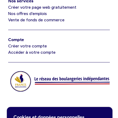
Nos services
Je référence ma boulangerie (gratuit)
Créer votre page web gratuitement
Nos offres d’emplois
Vente de fonds de commerce
Offres d’emploi
Offres de fonds de commerce
Compte
Créer votre compte
Je suis fournisseur
Accéder à votre compte
Actualités
Je crée mon compte
Connexion
Contact
Cookies et données personnelles