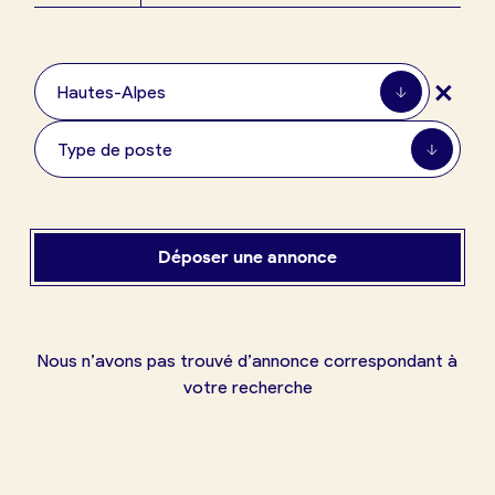
Boulangerie
Je référence
+
ma
Hautes-Alpes
boulangerie
Type de poste
Je crée mon compte
Connexion
Déposer une annonce
Nous n’avons pas trouvé d’annonce correspondant à
votre recherche